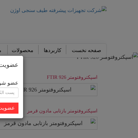
صفحه نخست
کاربردها
محصولات
م
عضویت د
اسپکتروفتومتر FTIR 926
عضو شوید
عضویت 
اسپکتروفتومتر بازتابی مادون قرمز
ادامه مطلب