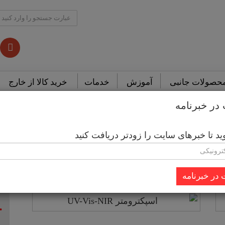
حصولات جانبی
آموزش
خدمات
خرید کالا از خارج
ر خبرنامه
اسپکتروفتومتر FTIR 1045
 تا خبرهای سایت را زودتر دریافت کنید
ب
اسپکتروفتومتر
اسپکتروفتو
FTIR
FTIR
1045
926
در خبرنامه
اسپکترومتر UV-Vis-NIR
اسپکتروفتومتر
اسپکترومتر
UV-
بازتابی
ادامه مطلب
Vis-
مادون
NIR
قرمز