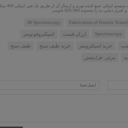
استفاده از یک منبع نور LED به عنان نمونه منبع 
ایی به را محدوده 360-825 نانومتر
IR Spectroscopy
Fabrication of Fourier Trans
Spectroscopy
ارزان قیمت
اسپکتروفوتومتر
مپ
خرید اسپکترومتر
خرید طیف سنج
طیف سنج
ه
مرئی -فرابنفش