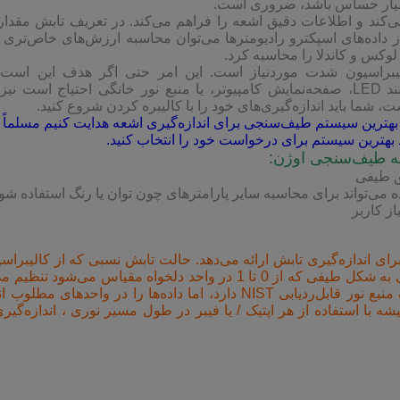
ر بسیار حساس باشد، ضروری است.
می‌کند و اطلاعات دقیق اشعه را فراهم می‌کند. در تعریف تابش مقدار
 داده‌های اسپکترو رادیومترها می‌توان محاسبه ارزش‌های خاص‌تری 
 لوکس و کاندلا را محاسبه کرد.
الیبراسیون شدت موردنیاز است. این امر حتی اگر هدف این است 
اندازه‌گیری‌های رنگی ساده‌ای از منبع انتشاری مانند LED، صفحه‌نمایش کامپیوتر، یا منبع نور خانگی احتیاج ا
 شما باید اندازه‌گیری‌های خود را با کالیبره کردن شروع کنید.
ب بهترین سیستم طیف‌سنجی برای اندازه‌گیری اشعه هدایت کنیم مسلماً 
 بهترین سیستم برای درخواست خود را انتخاب کنید.
ه طیف‌سنجی اوژن:
ق طیفی
ه می‌تواند برای محاسبه سایر پارامترهای چون توان یا رنگ استفاده شود
ی اندازه‌گیری تابش ارائه می‌دهد. حالت تابش نسبی که از کالیبراس
منبع نور سیاه‌وسفید استفاده می‌کند. این نتایج طیفی به شکل طیفی که از 0 تا 1 در واحد دلخواه مقیاس می‌ش
حالت اشباع مطلق نیاز به کالیبراسیون در برابر یک منبع نور قابل‌ردیابی NIST دارد، اما داده‌ها را در واحده
با استفاده از هر اپتیک / یا فیبر در طول مسیر نوری ، اندازه‌گیری