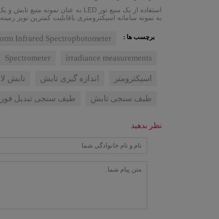
به نمونه سامانه اسپکترومتری باقابلیت کمترین نویز زمینه و کنترل دم
برچسب ها :
form Infrared Spectrophotometer
Spectrometer
irradiance measurements
اسپکترومتر
اندازه گیری تابش
تابش لا
طیف سنجی تابش
طیف سنجی تبدیل فوری
نظر بدهید