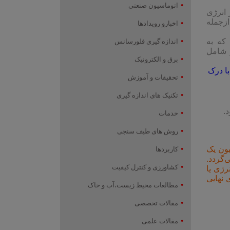
اتوماسیون صنعتی
 انرژی
ازجمله
اخبارو رویدادها
که به
اندازه گیری فلورسانس
ست نیز شامل
برق و الکترونیک
با درک
تحقیقات و آموزش
تکنیک های اندازه گیری
.
خدمات
روش های طیف سنجی
یون یک
کاربردها
ود تنظیم می‌گردد.
کشاورزی و کنترل کیفیت
ای مطلوب انرژی یا
 نهایی
مطالعات محیط زیست،آب و خاک
مقالات تخصصی
مقالات علمی