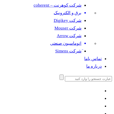
شرکت کوهرنت – coherent
برق و الکترونیک
شرکت Digikey
شرکت Mouser
شرکت Arrow
اتوماسیون صنعتی
َشرکت Simens
تماس باما
درباره ما