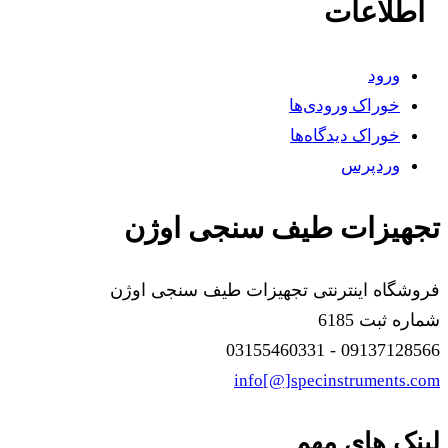
اطلاعات
ورود
خوراک ورودی‌ها
خوراک دیدگاه‌ها
وردپرس
تجهیزات طیف سنجی اوژن
فروشگاه اینترنتی تجهیزات طیف سنجی اوژن
شماره ثبت 6185
09137128566 - 03155460331
info[@]specinstruments.com
لینک های مهم