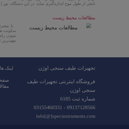
تابعی از طول موج اندازه‌گیری نماید. در این دستگاه، نور [
مطالعات محیط زیست
با پیشرفت
سکونت همی
نمودن راه
مهم‌ترین 
ادامه مطلب
تجهیزات طیف سنجی اوژن
لینک ها
صفح
فروشگاه اینترنتی تجهیزات طیف
مقال
سنجی اوژن
شماره ثبت 6185
09137128566 - 03155460331
info[@]specinstruments.com