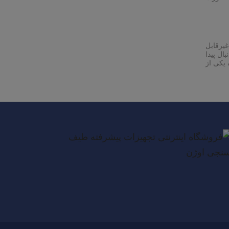
یرقابل
ال پیدا
 یکی از