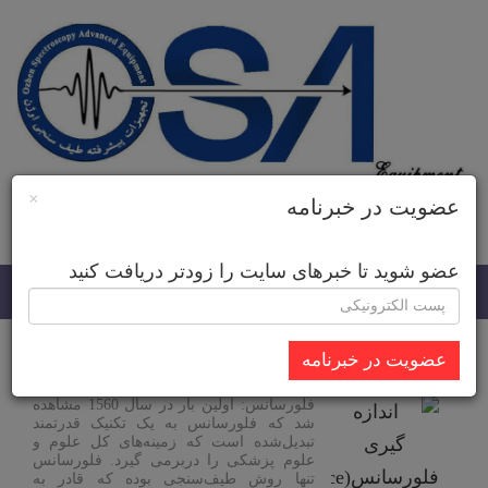
×
عضویت در خبرنامه
زبان سایت
عضو شوید تا خبرهای سایت را زودتر دریافت کنید
Toggle
navigation
عضویت در خبرنامه
اندازه گیری فلورسانس(fluorescence)
فلورسانس: اولین بار در سال 1560 مشاهده
شد که فلورسانس به یک تکنیک قدرتمند
تبدیل‌شده است که زمینه‌های کل علوم و
علوم پزشکی را دربرمی گیرد. فلورسانس
تنها روش طیف‌سنجی بوده که قادر به