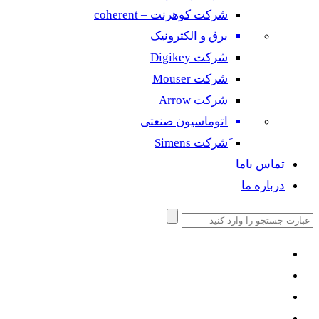
شرکت کوهرنت – coherent
برق و الکترونیک
شرکت Digikey
شرکت Mouser
شرکت Arrow
اتوماسیون صنعتی
َشرکت Simens
تماس باما
درباره ما