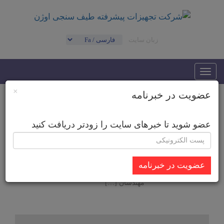
زبان سایت
Toggle
navigation
×
عضویت در خبرنامه
شرکت Edmound
عضو شوید تا خبرهای سایت را زودتر دریافت کنید
Edmund Optics شرکت ادموند اپتیک یکی از
پیشگامان جهانی در زمینه تولید و توزیع
اجزای اپتیکی و ابزارهای نوری است. و خرید
از ادموند اپتیک از اولین انتخاب های هر
مشتری قطعات اپتیکی به شمار می اید. این
عضویت در خبرنامه
شرکت در سال 1942 تأسیس شده و از آن
زمان به عنوان یک منبع معتبر برای محققان،
مهندسان […]