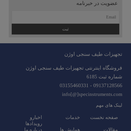
عضویت در خبرنامه
ادامه
مطلب
تجهیزات طیف سنجی اوژن
فروشگاه اینترنتی تجهیزات طیف سنجی اوژن
شماره ثبت 6185
09137128566 - 03155460331
info[@]specinstruments.com
لینک های مهم
صفحه نخست
خدمات
اخبارو
رویدادها
مقالات
همایش ها
درباره ما