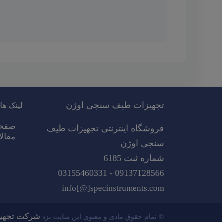
تجهیزات طیف سنجی اوژن
لینک ها
صفح
فروشگاه اینترنتی تجهیزات طیف
مقال
سنجی اوژن
شماره ثبت 6185
09137128566 - 03155460331
info[@]specinstruments.com
شرکت تجهیز
©
تمام حقوق
مادی و معنوی
این سایت نزد