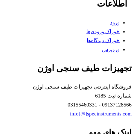
اطلاعات
ورود
خوراک ورودی‌ها
خوراک دیدگاه‌ها
وردپرس
تجهیزات طیف سنجی اوژن
فروشگاه اینترنتی تجهیزات طیف سنجی اوژن
شماره ثبت 6185
09137128566 - 03155460331
info[@]specinstruments.com
لینک های مهم