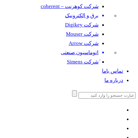
شرکت کوهرنت – coherent
برق و الکترونیک
شرکت Digikey
شرکت Mouser
شرکت Arrow
اتوماسیون صنعتی
َشرکت Simens
تماس باما
درباره ما